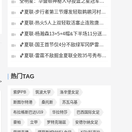
全明星：华盛顿神秘人夺投篮之星冠军！福德夺得三分大赛冠军！
🏀夏联-步行者第三节爆发轻取鹈鹕河村勇辉5+5+12斯劳森22分
🏀夏联-热火5人上双轻取活塞止连败唐纳森20+8+10奥科里27分
🏀夏联-杨瀚森13+5+4帽&下半场11分送惊艳妙传开拓者力克掘金
🏀夏联-国王首节仅4分不敌绿军冈萨雷斯24+10+5塞纳克10+12
🏀夏联-雷霆不敌掘金夏联全败35号秀布拉齐尔32+6马拉14+7+6
热门TAG
>
索萨PB
筑波大学
洛辛堡女足
斯图尔特港
桑托斯
苏瓦乌基
布拉格斯巴达U19
华拉特莎
巴西国际女足
豪帕
立甲
罗特克瑞兹
安德尔纳女足