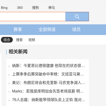
Bing
360
搜狗
神马
赛事
全部频道
球员
综合
搜索
视频
相关新闻
纳斯：今夏恩比德很健康 他现在的状态很棒 能全面投入备战
上赛季季后赛突破命中率榜：文班亚马第一 莫布里第二
美记：布朗尼将会和克里斯·马农竞争湖人最后一个轮换位置
Marks：若我是库明加会先签老将底薪 明年休赛期再搏大合同
76人总裁：纳斯能带领球队走上正轨 我对他有着百分之百的信心