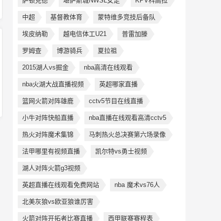
萨顿克德
堪萨斯城NWSL女足
KPV科高拉
中超
基督教体育
蒙特维多竞技后备队
埃皮纳勒
越电信体工U21
普雷加滕
罗姆查
博游骑兵
夏拉祖
2015湖人vs掘金
nba高清在线观看
nba火湖大战直播视频
英超哪家直播
篮网火箭对阵雄鹿
cctv5节目在线直播
小牛对阵快船直播
nba直播在线观看高清cctv5
热火对阵魔术集锦
马刺热火总决赛第六场录像
法甲哪里有视频直播
凯尔特vs勇士视频
湖人对阵火箭g3视频
英超直播在线观看免费网站
nba 魔术vs76人
北美灰狼vs欧亚狼谁厉害
火箭对阵开拓者比赛直播
西甲联赛赛程表