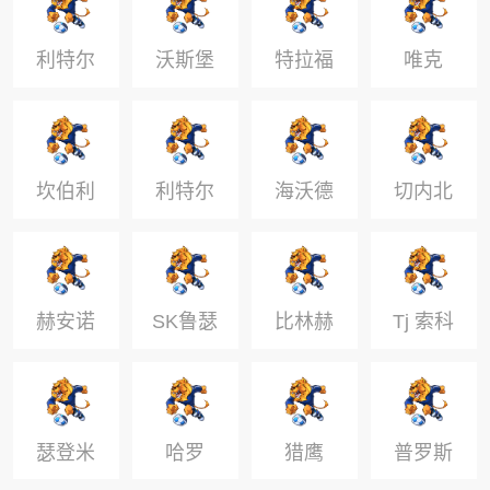
利亚
利特尔
沃斯堡
特拉福
唯克
汉普顿
德
坎伯利
利特尔
海沃德
切内北
镇
希思镇
安普顿
赫安诺
SK鲁瑟
比林赫
Tj 索科
尔镇
拉尔
斯特
尔罗斯
塔尼
瑟登米
哈罗
猎鹰
普罗斯