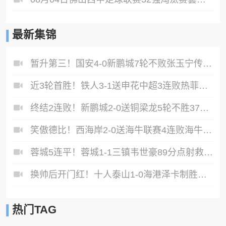
最新集锦
暂升第三！国安4-0新鹏城7轮不败张玉宁传射达万双响法比奥破门
近3轮首胜！铁人3-1送申花中超3连败热菲尼奥双响邦本宜裕传射
终结2连败！新鹏城2-0送铜梁龙5轮不胜37岁姜至鹏破门韦斯利建功
笑傲德比！西海岸2-0送海牛联赛4连败海牛仍垫底西海岸升至第二
蓉城5连平！蓉城1-1三镇韦世豪89分点射救主费利佩造点李昂破门
换帅后开门红！十人泰山1-0海港泽卡制胜于金永扑点海港三球被吹
热门TAG