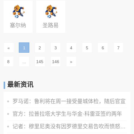
霍基
U20
捷约夫
B队
塞尔纳
圣路易
谢
斯MA
«
1
2
3
4
5
6
7
青年队
8
...
145
146
»
最新资讯
罗马诺：鲁利将在周一接受曼城体检，随后官宣
官方：拉普拉塔大学生与华金·科雷亚签约两年
记者：穆里尼奥没有因罗德里交易告吹而愤怒，他完全信任现有球员