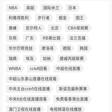
NBA
英超
国际米兰
日本
利雅得胜利
步行者
掘金
国王
黄蜂
凯尔特人
北京
CBA常规赛
灰熊
广东
RB莱比锡
法兰克福
毕尔巴鄂竞技
摩洛哥
德国
韩国
瑞典
埃及
加纳
挪威丙级联赛
WNBA
cctv8回看
中超在线直播
中超山东泰山直播在线观看
中央五台cctv5在线直播
斯诺克最新赛事
中央8台在线直播观看
免费看香港台直播
澳门卫视在线直播
电视频道在线播放