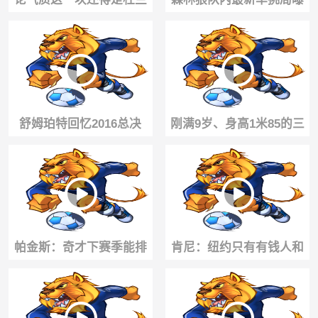
特，当年亲临工地指点江
光！华子PK三球 麦丹埃文
山🤣
斯也参与
舒姆珀特回忆2016总决
刚满9岁、身高1米85的三
赛：库里场上叫我碧池，
年级篮球小将上场，对
克莱真的准备要揍我
手：请输入文本😂
帕金斯：奇才下赛季能排
肯尼：纽约只有有钱人和
东部第五，浓眉吹杨艾顿
穷鬼，打球的时候拒绝60
等都想证明自己！
万打假球！