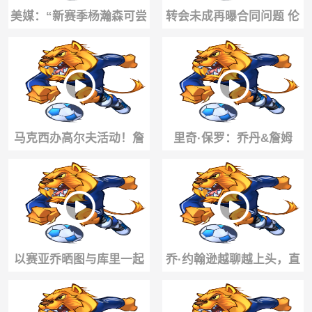
美媒：“新赛季杨瀚森可尝
转会未成再曝合同问题 伦
试四号位，但绝不能一直
纳德是否会被处罚？
泡在G联赛”
马克西办高尔夫活动！詹
里奇·保罗：乔丹&詹姆
姆斯缺席布朗波普亮相：
斯，统治NBA的双GOAT
众将点评谁能夺冠
以赛亚乔晒图与库里一起
乔·约翰逊越聊越上头，直
打高尔夫😁库里这个帽子
接说要下注：恩比德健