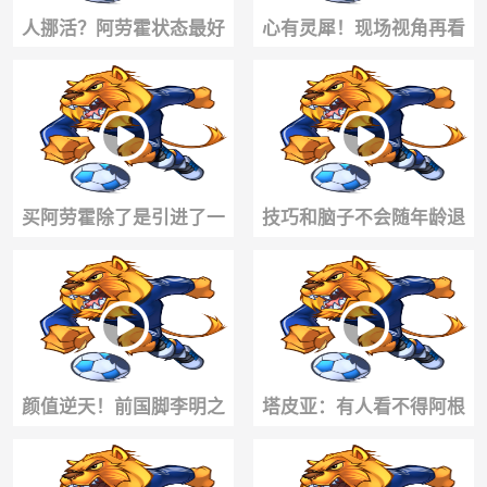
人挪活？阿劳霍状态最好
心有灵犀！现场视角再看
的时期！
巴雷拉连线迪马尔科🔥
买阿劳霍除了是引进了一
技巧和脑子不会随年龄退
名顶级中后卫，还引进了
化！内马尔骨子里还是那
一名中锋😁
个巴西舞者~
颜值逆天！前国脚李明之
塔皮亚：有人看不得阿根
子李嗣镕曾坦言：没必要
廷赢球，梅西毫无疑问是