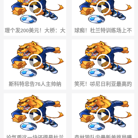
真别致
康，76人就能夺冠
理个发200美元！大桥：大
球痴！杜兰特训练场上不
学的时候觉得100美元理发
断打磨提升自己的篮球技
就是天价！
术
斯科特忠告76人主帅纳
笑死！🤣尼日利亚最高的
斯：别过度执教，放下自
中锋防守张子宇时 边苦笑
尊听詹姆斯的就行！
边弃防
论气质这一块还得是杜兰
森林狼队内最新单挑局曝