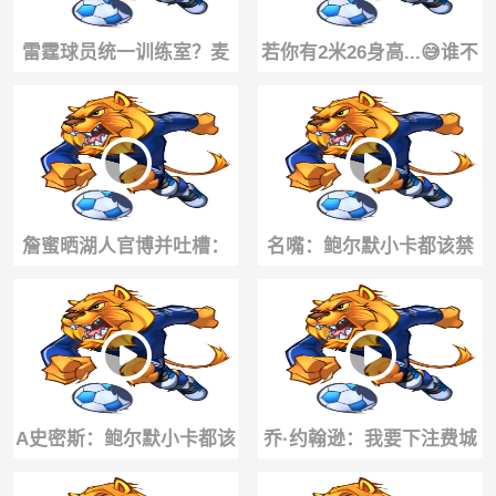
雷霆球员统一训练室？麦
若你有2米26身高...😅谁不
凯恩在SGA车库训练视
想急头白脸扣个篮啊？#张
频！
子宇
詹蜜晒湖人官博并吐槽：
名嘴：鲍尔默小卡都该禁
八年了 真面目露出来了！
赛一年 没人比小卡更懂不
詹眉哪去了？
干活还能捞钱
A史密斯：鲍尔默小卡都该
乔·约翰逊：我要下注费城
禁赛一年，没人比小卡更
夺冠，谁告诉我赔率？