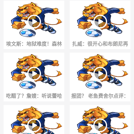
就是好使😆看完后：小孩
球+麦克丹尼尔斯备战训练
哥你还收徒吗？
埃文斯：地狱难度！森林
扎威：很开心和布朗尼再
狼队内单挑局，三球华子
成队友，希望能拿到队史
麦丹展示进攻~
第18冠！
吃醋了？詹嫂：听说蕾哈
报团？ 老鱼费舍尔点评：
娜在追你？
詹姆斯才是冠军缔造者!