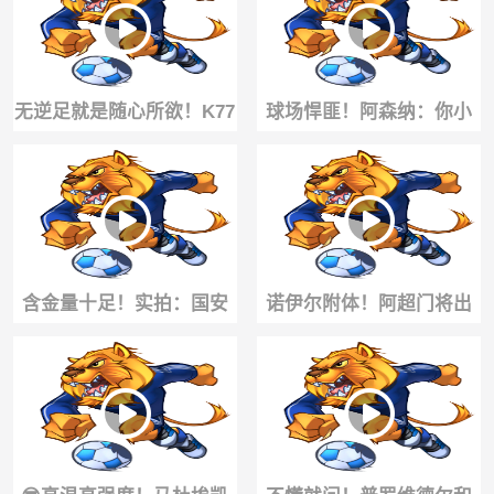
和老爸去比
这届世界杯最佳！
无逆足就是随心所欲！K77
球场悍匪！阿森纳：你小
的假射扣球应该是最好的
子老打我们是吧，那你来
一批人吧？
我们队！
含金量十足！实拍：国安
诺伊尔附体！阿超门将出
大将阿不都海米提这次解
击鱼跃冲顶解围！惨遭中
围堪比进球
圈吊射破门！