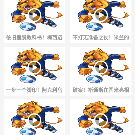
样恐怖！
依旧摆脱教科书！梅西迈
不打无准备之仗！米兰的
阿密训练中的丝滑操作！
小伙子提前补习了一波雅
加达知识！
一步一个脚印！阿克利乌
破案！斯通斯在国米亮相
什加盟巴黎圣日耳曼官方
仪式上玩的梗，图赫尔很
短片！
熟悉😄