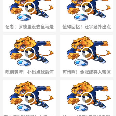
中国版哈兰德
记者：罗德里没去皇马是
值得回忆！汪宇涵扑出点
一种罪过🧐，去死敌巴萨
球后，国足小将们都扑向
我无法理解
了他
吃到黄牌！扑出点球后河
可惜啊！金冠成突入禁区
床门将疯狂挑衅赵松源！
造点，赵松源点射被扑😱