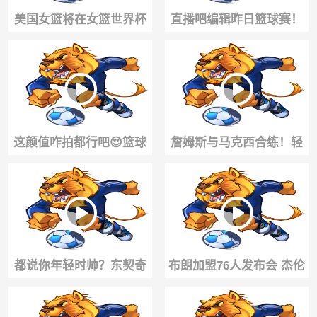
美国女篮将在女篮世界杯
直播吧编辑昨日篮球赛！
首战与中国队展开正面对
多姆连打两铁后知耻后勇
决，你期待嘛...
一条龙连过数人！
这颜值咋拍都行吧😍篮球
詹姆斯与马克西合练！轻
女主持炼炼教大家怎么出
松暴扣🔥老头这身体状态
片~
还能打好久吧！
都说你年轻时帅？东契奇
布朗加盟76人发布会 杰伦
曾答：我对现在颜值很满
布朗受到费城热烈欢迎 ...