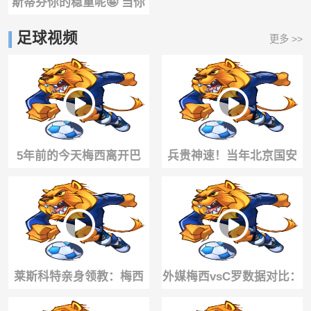
斯蒂芬你的稳重呢🤪 当你
训练时，库里“在捣乱”…
足球视频
更多 >>
5年前的今天梅西离开巴
兵贵神速！当年北京国安
萨，泪洒发布会😭
仅用时13秒便用反击击穿
海港防线
莱斯科特亲身领教：梅西
外媒梅西vsC罗数据对比：
不只有球技，身体力量同
梅西能否追上C罗？