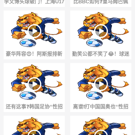
李文博头球破门！上海U17
比BBC如何❓️皇马姆巴佩
再次扳平阿森纳U17！
+维尼修斯+迪奥曼德三叉
戟
豪华阵容😍！阿斯报排新
勤笑公都不笑了😂！球迷
赛季皇马首发
这波操作，莱奥直接开
骂：你是真的蠢
还有这事❓️韩国足协“性招
离谱❗️打中国国奥也“性招
待”外籍裁判，按摩都安排
待”裁判，韩国足协一年7
上了
次特殊服务