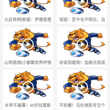
大反转❗️阿斯报：罗德里感
球迷：至今也不明白，当
谢皇马，但因理念，更倾
年C罗怎么敢在这个位置直
向加盟巴萨
接射门
山鸡哥❗️陈小春聊世界杯愤
🤣说到做到！加维兑现诺
愤不平，尽显球迷本色
言，直接把头发染成吸睛
粉色！
水爷不谢幕！40岁拉莫斯
不松懈！马杜埃凯专注个