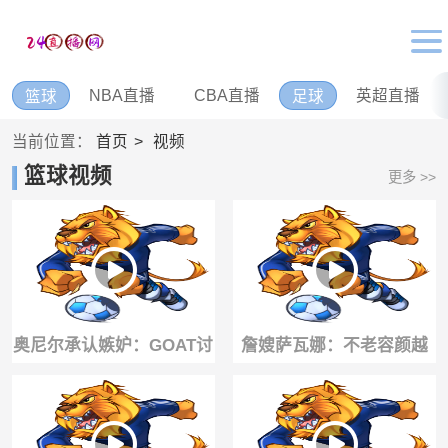
NBA直播
CBA直播
英超直播
篮球
足球
当前位置：
首页
视频
篮球视频
更多 >>
奥尼尔承认嫉妒：GOAT讨
詹嫂萨瓦娜：不老容颜越
论里没有我，只有乔丹、
来越漂亮！身为丈夫这方
詹姆斯和科比
面老詹没得黑