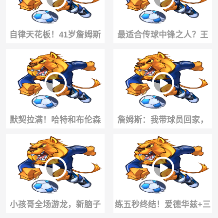
自律天花板！41岁詹姆斯
最适合传球中锋之人？王
此前恐怖又经典的核心训
思雨一场比赛多次喂饱张
练！
子宇！
默契拉满！哈特和布伦森
詹姆斯：我带球员回家，
的冠军公式：细节，专注
其中一人叫我老婆阿姨，
度，团结！
我有点凌乱了🤣
小孩哥全场游龙，新脑子
练五秒终结！爱德华兹+三