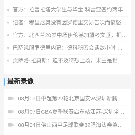
官方：拉普拉塔大学生与华金·科雷亚签约两年
记者：穆里尼奥没有因罗德里交易告吹而愤怒，他完全信任现有球员
官方：北西兰20岁中场伊伦基加盟考文垂，据悉转会费3000万欧
巴萨说服罗德里内幕：德科秘密会谈数小时 弗里克多次致电
贡萨洛·拉莫斯：迫不及待想上场，米兰是世上最伟大的俱乐部之一
最新录像
08月07日中超第22轮北京国安vs深圳新鹏城全场录像
08月07日CBA夏季联赛启东站江苏-深圳全场录像
08月04日佛山西甲足球联赛32强淘汰赛肇庆恒骏成VS三七互娱全场录像