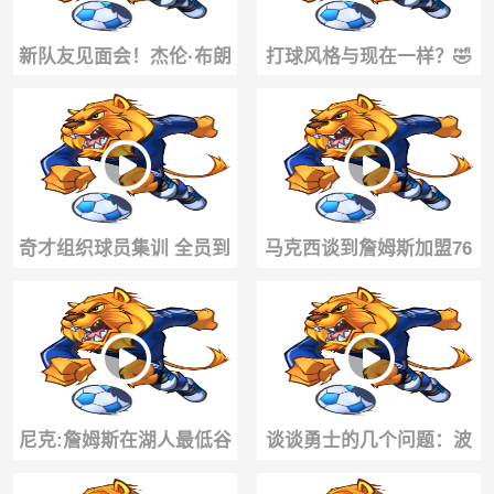
新队友见面会！杰伦·布朗
打球风格与现在一样？🤣
+马克西+波普一起打高尔
幼詹97年比赛拿下13分4板
夫！
7助5断
奇才组织球员集训 全员到
马克西谈到詹姆斯加盟76
齐时浓眉还想了一句新口
人：过程远比外界想象的
号：新开始！
简单😆😆
尼克:詹姆斯在湖人最低谷
谈谈勇士的几个问题：波
时拯救了他们，如今湖人
杰的续约、最困难的部