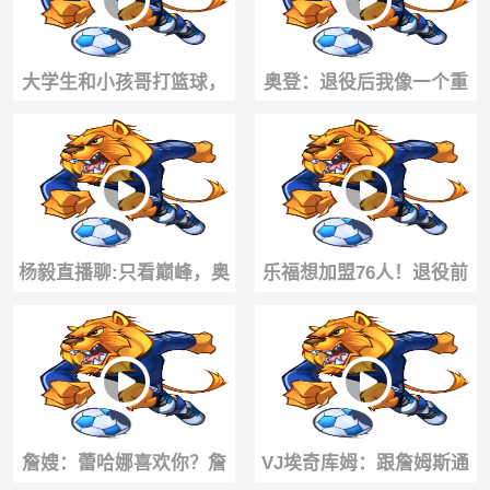
大学生和小孩哥打篮球，
奥登：退役后我像一个重
打赌谁输了谁做俯卧撑，
生的婴儿，花了很长时间
这一刻他是主角
才找到自己
杨毅直播聊:只看巅峰，奥
乐福想加盟76人！退役前
尼尔毫无疑问比詹姆斯更
还有机会再次联手詹姆斯
强！🤔
嘛？
詹嫂：蕾哈娜喜欢你？詹
VJ埃奇库姆：跟詹姆斯通