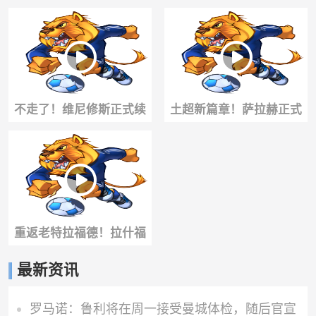
坚持训练，仍渴望继续征
人训练！新赛季期待大放
战赛场！
异彩！
不走了！维尼修斯正式续
土超新篇章！萨拉赫正式
约皇马至2032年！终结全
亮相特拉布宗！数万球迷
部离队流言！
狂热迎接震撼现场
重返老特拉福德！拉什福
德已回到了曼联！能否重
最新资讯
新找回巅峰状态？
罗马诺：鲁利将在周一接受曼城体检，随后官宣