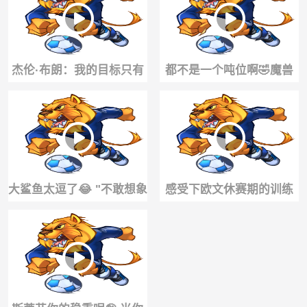
意，让别人说去吧
杰伦·布朗：我的目标只有
都不是一个吨位啊🤣魔兽
赢球，得分和MVP那些我
和尼克·杨单挑~
都没兴趣
大鲨鱼太逗了😂 "不敢想象
感受下欧文休赛期的训练
身边有个这样的活宝该有
状态，看来下赛季有望满
多快乐" ...
血复出啊！