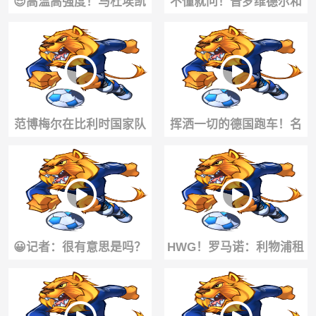
😎高温高强度！马杜埃凯
不懂就问！普罗维德尔和
努力训练中……
何塞普·马丁内斯谁更适合
国米一门？
范博梅尔在比利时国家队
挥洒一切的德国跑车！名
上班的第一天！
场面：阿德耶米面对大巴
黎的防守态度！
😀记者：很有意思是吗？
HWG！罗马诺：利物浦租
名场面：卡拉菲奥里前女
借阿劳霍，全额承担薪水
友宣示主权！
+非强制买断