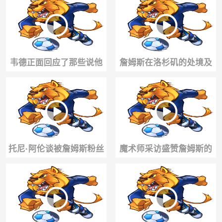
却把他踢开
分、克莱和德罗赞！
韦德正面回应了那些说他
詹姆斯在洛杉矶的处境及
不会投篮的质疑：我的职
重返费城后的舆论变化，
责是持球冲击禁区
合着都得挨骂😅
托尼·阿伦谈被詹姆斯粉丝
魔术师采访盛赞詹姆斯的
“教育”了，依然坚持自己
天赋✨
的篮球判断