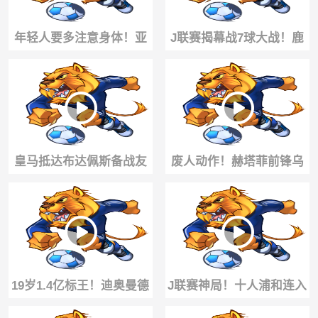
年轻人要多注意身体！亚
J联赛揭幕战7球大战！鹿
马尔女友面容憔悴：肾脏
岛鹿角连入3球4‑3惊天逆转
出问题、尿路感染
横滨水手
皇马抵达布达佩斯备战友
废人动作！赫塔菲前锋乌
谊赛！穆里尼奥为狂热球
切遭马维萨暴力飞铲！重
迷签名！
伤赛季报销！
19岁1.4亿标王！迪奥曼德
J联赛神局！十人浦和连入
身披皇马战袍完成首训！
2球3‑2逆转，大阪钢巴4-3