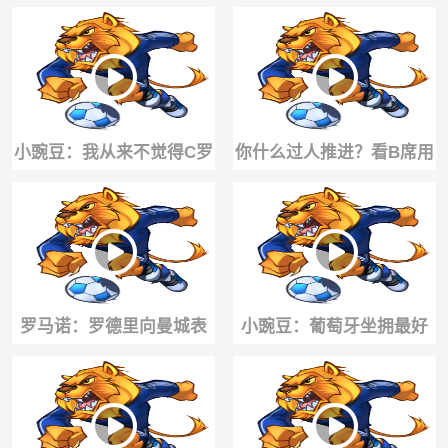
开游艇出海吃海鲜饭的罗
应该很熟悉吧？
德里！
小豌豆：我从来不觉得C罗
你什么过人推进？看B席用
傲慢，他一直在打破所有
实况足球的玩法带球👍
质疑
罗马诺：罗德里向曼城表
小豌豆：葡萄牙坐拥最好
达了转会意愿，巴萨将提
的中场，没能为C罗喂球让
交一份更高的报价
他浪费十次机会