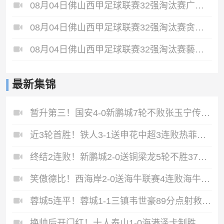
08月04日佛山西甲足球联赛32强淘汰赛广东西南建设VS香港圣徒全场录像
08月04日佛山西甲足球联赛32强淘汰赛贪玩游戏VS美的薪火全场录像
08月04日佛山西甲足球联赛32强淘汰赛藝品高國際VS湛江狂狼·粵辉能源全场录像
最新集锦
暂升第三！国安4-0新鹏城7轮不败张玉宁传射达万双响法比奥破门
近3轮首胜！铁人3-1送申花中超3连败热菲尼奥双响邦本宜裕传射
终结2连败！新鹏城2-0送铜梁龙5轮不胜37岁姜至鹏破门韦斯利建功
笑傲德比！西海岸2-0送海牛联赛4连败海牛仍垫底西海岸升至第二
蓉城5连平！蓉城1-1三镇韦世豪89分点射救主费利佩造点李昂破门
换帅后开门红！十人泰山1-0海港泽卡制胜于金永扑点海港三球被吹