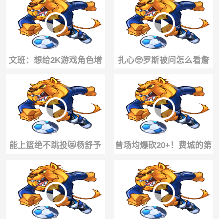
懂不干活还捞钱
文班：想给2K游戏角色增
扎心🥺罗斯被问怎么看詹
加垃圾话技能，我这项大
去76人：为他高兴但篮球
概能有85分！
已不是我生活
能上篮绝不跳投😻杨舒予
曾场均爆砍20+！费城的第
海外归来迎来首秀各种潇
六人西蒙斯 对他的期待是
洒上篮
什么？