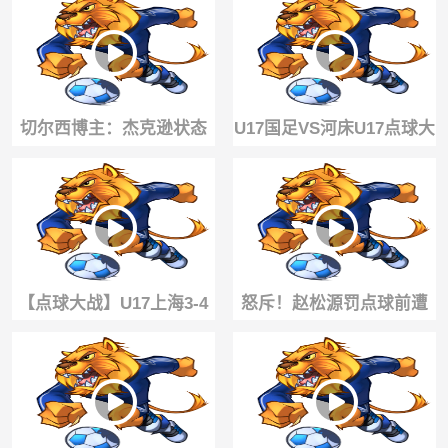
反杀
切尔西博主：杰克逊状态
U17国足VS河床U17点球大
看起来让人担忧啊 😬
战！江宇涵两扑点建功
【点球大战】U17上海3-4
怒斥！赵松源罚点球前遭
不敌阿森纳U17 李秋甫、
河床球员们各种骚扰😡
李文博失点