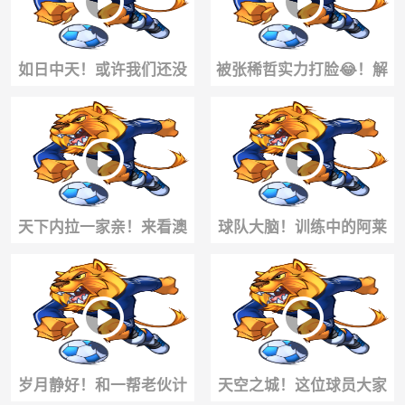
如日中天！或许我们还没
被张稀哲实力打脸😂！解
意识到登贝莱的球技早已
说员：我刚刚说了什么
写进历史！
天下内拉一家亲！来看澳
球队大脑！训练中的阿莱
大利亚国米球迷载歌载舞
格里和德布劳内，会是谁
欢迎蓝黑军团
指导谁？
岁月静好！和一帮老伙计
天空之城！这位球员大家