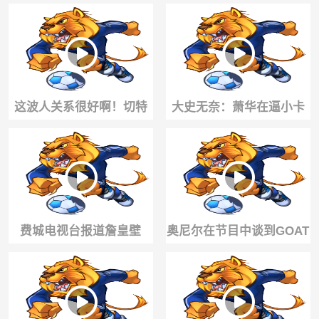
姆斯：我不知道（求生欲
话时我假装平静，挂掉后
堪比绝杀时刻🤣
我激动坏了！🤪
这波人关系很好啊！切特
大史无奈：萧华在逼小卡
＆麦凯恩与吹杨、墨菲、
和快船自首，快船重建都
3J、小波特打野球
重建不了了！
费城电视台报道詹皇壁
奥尼尔在节目中谈到GOAT
画：勒布朗铁粉构思 预留
讨论，罕见地流露出复杂
两座冠军奖杯空位
的情绪。