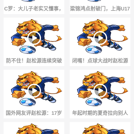
C罗：大儿子老实又懂事，
粱锦鸿点射破门，上海U17
至于那几只小神兽嘛……
扳平阿森纳U17！
防不住！赵松源连续突破
闭嘴！点球大战时赵松源
后遭河床球员放翻
罚进后回应河床门将先前
的挑衅
国外网友评赵松源：17岁
年起时期的夏奇拉向别人
已经6英尺4英寸，他就是
传授跳扭臀舞的秘诀