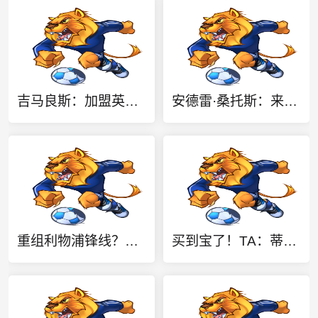
吉马良斯：加盟英超卫冕冠军无比自豪和激动，已准备好倾尽全力
安德雷·桑托斯：来到曼联后这里就像我的家，我内心格外开心
重组利物浦锋线？法媒：签下萨拉赫之后，特拉布宗即将拿下努涅斯
买到宝了！TA：蒂莱曼斯迎来红魔首秀，球风沉稳想必卡里克很满意