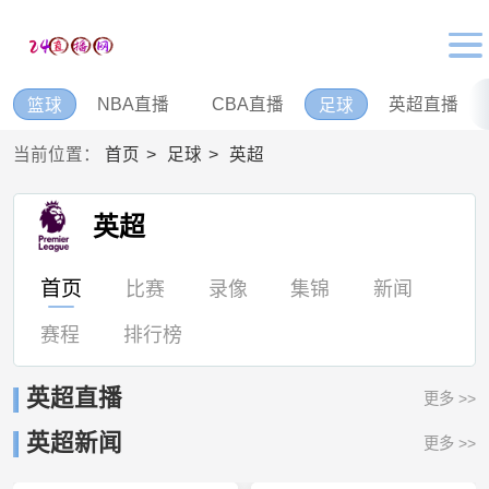
NBA直播
CBA直播
英超直播
篮球
足球
当前位置：
首页
足球
英超
英超
首页
比赛
录像
集锦
新闻
赛程
排行榜
英超直播
更多 >>
英超新闻
更多 >>