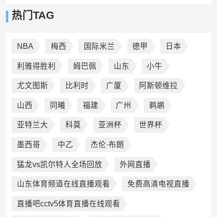
热门TAG
NBA
梅西
国际米兰
德甲
日本
利雅得胜利
姆巴佩
山东
小牛
尤文图斯
比利时
广厦
阿斯顿维拉
山西
同曦
福建
广州
鹈鹕
亚特兰大
科莫
亚洲杯
世界杯
墨西哥
中乙
杰伦·布朗
猛龙vs凯尔特人全场回放
外网直播
山东体育频道在线直播观看
免费高清电视直播
直播吧cctv5体育直播在线观看