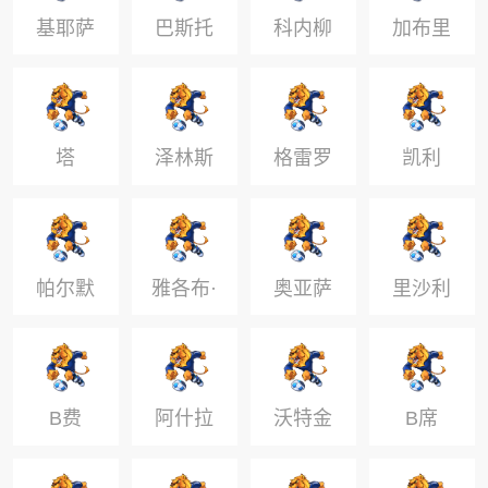
基耶萨
巴斯托
科内柳
加布里
尼
斯
埃尔
塔
泽林斯
格雷罗
凯利
基
帕尔默
雅各布·
奥亚萨
里沙利
墨菲
瓦尔
松
B费
阿什拉
沃特金
B席
夫
斯