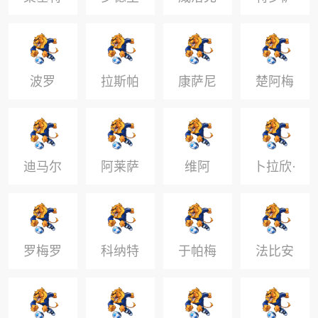
戈
德
波罗
拉斯帕
康萨尼
楚阿梅
多里
亚
尼
迪马尔
阿莱萨
维阿
卜拉欣·
科
米
迪亚斯
罗梅罗
科纳特
于帕梅
法比安
卡诺