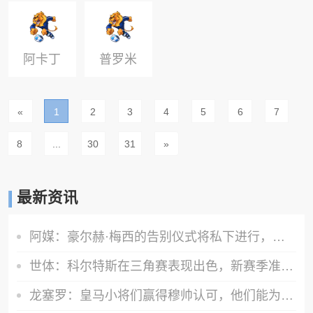
特纳
特
尼
阿卡丁
普罗米
斯
«
1
2
3
4
5
6
7
8
...
30
31
»
最新资讯
阿媒：豪尔赫·梅西的告别仪式将私下进行，仅限亲人和挚友出席
世体：科尔特斯在三角赛表现出色，新赛季准备留在巴萨参与竞争
龙塞罗：皇马小将们赢得穆帅认可，他们能为巨星们提供有力支援