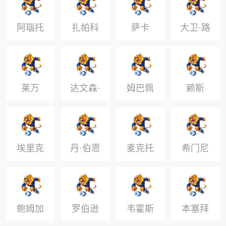
阿瑙托
扎帕科
萨卡
大卫·路
维奇
斯塔
易斯
莱万
达文森·
姆巴佩
赖斯
桑切斯
埃里克
丹·伯恩
麦克托
希门尼
森
米奈
斯
鲍姆加
罗伯逊
韦霍斯
本塞拜