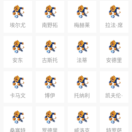
席尔瓦
法扎达
埃尔尤
南野拓
梅赫莱
拉法·席
努西
实
尔瓦
安东
古斯托
法蒂
安德里
希
卡马文
博伊
托纳利
凯夫伦·
加
图拉姆
桑塞特
罗德里
威洛克
特罗萨