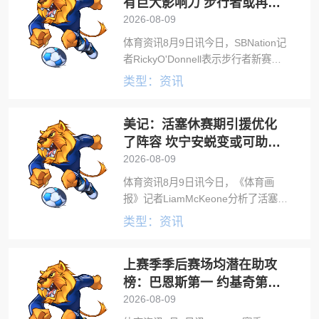
有巨大影响力 步行者或再成
争冠热门
2026-08-09
体育资讯8月9日讯今日，SBNation记
者RickyO'Donnell表示步行者新赛季
有可能再度成为争冠热门，因为哈利
类型：资讯
伯顿对赢球的影响力很大。
RickyO'Donnell表示：“与哈利伯顿上
美记：活塞休赛期引援优化
次健康时相
了阵容 坎宁安蜕变或可助球
队叫板豪强
2026-08-09
体育资讯8月9日讯今日，《体育画
报》记者LiamMcKeone分析了活塞新
赛季的前景。LiamMcKeone表示：
类型：资讯
“活塞队通过引进约翰·科林斯和以赛
亚·乔这两位成熟的得分手优化了阵
上赛季季后赛场均潜在助攻
容，同时冒险选中了得分
榜：巴恩斯第一 约基奇第二
SGA第三
2026-08-09