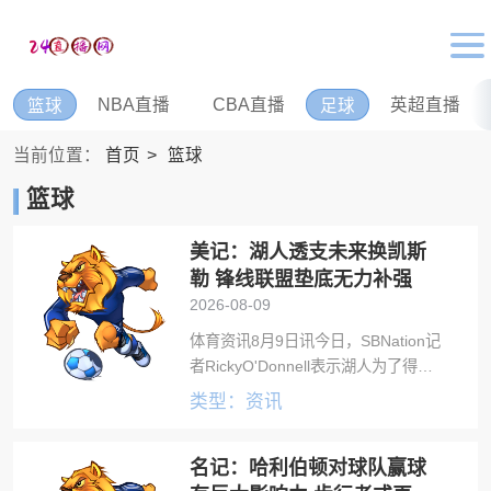
NBA直播
CBA直播
英超直播
篮球
足球
当前位置：
首页
篮球
篮球
美记：湖人透支未来换凯斯
勒 锋线联盟垫底无力补强
2026-08-09
体育资讯8月9日讯今日，SBNation记
者RickyO'Donnell表示湖人为了得到
凯斯勒透支了未来，无力补强锋线。
类型：资讯
RickyO'Donnell表示：“湖人为了得到
沃克·凯斯勒付出了巨星级的筹码，但
名记：哈利伯顿对球队赢球