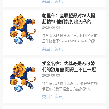
类型：资讯
30次篮下出手）：1.米卡尔·布里奇斯
—86.3%2.切特·霍姆格伦—84.5%3.
帕里什：全联盟得对76人提
埃
起精神 他们能打出无私的团
队篮球
2026-08-09
体育资讯8月9日讯今日，NBA名宿帕
里什接受了SiriusXMNBARadio的采
访，谈到了76人队。帕里什说：“全联
类型：资讯
盟都得对76人队提起十二分精神了。
76人队完全能够打出无私的团队篮
掘金名宿：约基奇是无可替
球，在分享球方面不
代的独角兽 配得上不止一冠
2026-08-09
体育资讯8月9日讯近日，掘金名宿丹·
伊塞尔接受了掘金官方媒体采访。谈
及尼科拉·约基奇时，丹·伊塞尔表
类型：资讯
示：“我从未见过这样的球员。总有人
问我他的模板是谁，但根本无人可