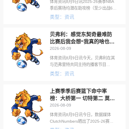
体育资讯8月9日讯2025-26赛季NBA
季后赛场均潜在助攻榜（至少出战6
场）：1.斯科蒂·巴恩斯——15.6次2.
类型：资讯
尼科拉·约基奇——15.2次3.谢伊·吉尔
杰斯-亚历山大——15.1次4.凯德·坎宁
贝弗利：感觉东契奇最难防
安
比赛后我会想“我真的啥也做
不了”
2026-08-09
体育资讯8月9日讯今天，贝弗利在其
与范弗里特共同主持的播客节目
《UnguardedPodcast》中谈到了东
类型：资讯
契奇。贝弗利表示：“他是NBA里唯一
一个让我回家之后想着，‘我真的什么
上赛季季后赛篮下命中率
都做不了。’拿他一点办法
榜：大桥第一 切特第二 莫布
里第三
2026-08-09
体育资讯8月9日讯今日，数据媒体
ClutchNumbers晒出了2025-26赛季
NBA季后赛篮下命中率排行榜（至少