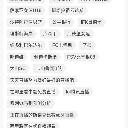
萨摩亚女篮U18
堪培拉祖云达斯
沙特阿拉伯男篮
公平银行
IFK哥德堡
埃斯特海岸
卢森甲
海德堡女足
维多利巴尔达尔
FC卡洛斯
辛根
邦迪维
佩迪卡斯堡
FSV比辛根08
大山SC
卡山鲁宾B队
天天直播努力做好最好的直播吧
在哪里看中超免费直播
lol腾讯直播
篮网vs马刺预测分析
正在直播的斯诺克比赛虎牙直播
西甲联赛在线直播观看