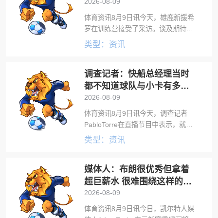
自己
2026-08-09
体育资讯8月9日讯今天，雄鹿新援希
罗在训练营接受了采访。谈及期待在
密尔沃基建立良好球队文化，希罗表
类型：资讯
示：“我现在心里憋着一股想要证明自
己的劲头，这是我职业生涯以来最强
调查记者：快船总经理当时
的一次。显然会有不少外界人士并不
看好我
都不知道球队与小卡有多少
份秘密协议
2026-08-09
体育资讯8月9日讯今天，调查记者
PabloTorre在直播节目中表示，就连
快船自己的总经理都无法完全掌握球
类型：资讯
队与伦纳德之间那些秘密的附加协
议，因为史蒂夫·鲍尔默打造了职业体
媒体人：布朗很优秀但拿着
育史上规模最大的工资帽规避计划。
超巨薪水 很难围绕这样的合
同构建阵容
2026-08-09
体育资讯8月9日讯今日，凯尔特人媒