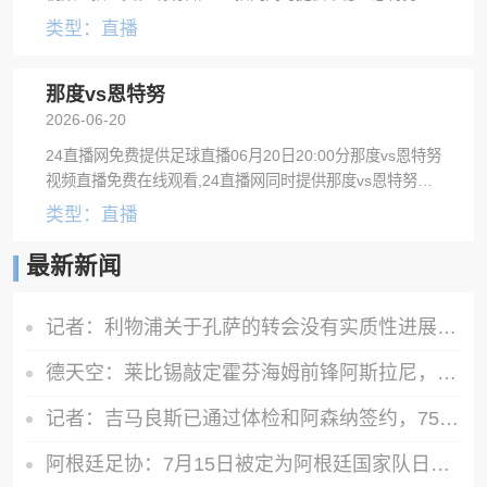
像回放及视频集锦等。
类型：直播
那度vs恩特努
2026-06-20
24直播网免费提供足球直播06月20日20:00分那度vs恩特努
视频直播免费在线观看,24直播网同时提供那度vs恩特努录
像回放及视频集锦等。
类型：直播
最新新闻
记者：利物浦关于孔萨的转会没有实质性进展，除非球员转会费降低
德天空：莱比锡敲定霍芬海姆前锋阿斯拉尼，转会费约2500万欧
记者：吉马良斯已通过体检和阿森纳签约，7500万镑分期3年支付
阿根廷足协：7月15日被定为阿根廷国家队日，纪念战胜英格兰