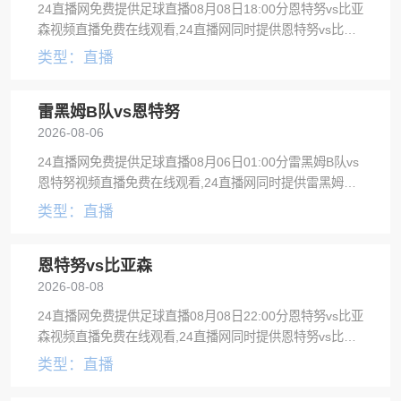
24直播网免费提供足球直播08月08日18:00分恩特努vs比亚
森视频直播免费在线观看,24直播网同时提供恩特努vs比亚
森录像回放及视频集锦等。
类型：直播
雷黑姆B队vs恩特努
2026-08-06
24直播网免费提供足球直播08月06日01:00分雷黑姆B队vs
恩特努视频直播免费在线观看,24直播网同时提供雷黑姆B
队vs恩特努录像回放及视频集锦等。
类型：直播
恩特努vs比亚森
2026-08-08
24直播网免费提供足球直播08月08日22:00分恩特努vs比亚
森视频直播免费在线观看,24直播网同时提供恩特努vs比亚
森录像回放及视频集锦等。
类型：直播