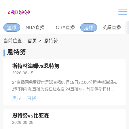
NBA直播
CBA直播
英超直播
篮球
足球
当前位置：
首页
恩特努
恩特努
斯特林海姆vs恩特努
2026-08-15
24直播网免费提供足球直播08月15日22:00分斯特林海姆vs
恩特努视频直播免费在线观看,24直播网同时提供斯特林海
姆vs恩特努录像回放及视频集锦等。
类型：直播
恩特努vs比亚森
2026-08-08