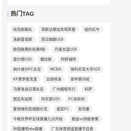
热门TAG
班克斯联队
哥斯达黎加圣塔库鲁
纽约红牛
洛斯霍诺斯
西汉姆联U19
欧冠联赛阶段第8轮
丹麦女篮U18
莫尔德U19
都拉斯
阿舒福特
纳什维尔FC女足
WCBA
保利尼亚大学U23
KF费罗妮克里
吉胡埃洛
意甲第26轮
马摩洛迪日落女足
广州越程车行
科萨
图瓦布加努
阿东那U23
FC尚布利
蒙得维的亚城图尔克
诺亚FC
圣何塞
今晚世界杯足球直播几点开始
掘金vs快艇录像
98直播吧nba直播
广东体育频道直播节目表