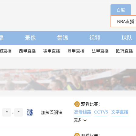
百度
播
录像
集锦
视频
球队
超直播
西甲直播
德甲直播
意甲直播
法甲直播
欧冠直播
观看比赛：
高清线路
CCTV5
文字直播
*
:
*
加拉茨钢铁
更多
观看比赛：