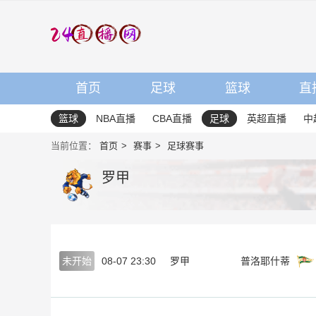
首页
足球
篮球
直
篮球
NBA直播
CBA直播
足球
英超直播
中
当前位置：
首页
赛事
足球赛事
罗甲
未开始
08-07 23:30
罗甲
普洛耶什蒂