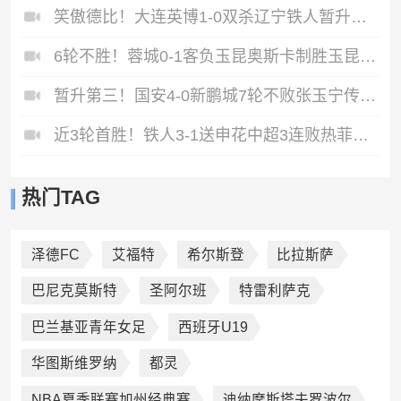
笑傲德比！大连英博1-0双杀辽宁铁人暂升第2斯坦丘远射制胜
6轮不胜！蓉城0-1客负玉昆奥斯卡制胜玉昆暂第三蓉城全场1射正
暂升第三！国安4-0新鹏城7轮不败张玉宁传射达万双响法比奥破门
近3轮首胜！铁人3-1送申花中超3连败热菲尼奥双响邦本宜裕传射
热门TAG
泽德FC
艾福特
希尔斯登
比拉斯萨
巴尼克莫斯特
圣阿尔班
特雷利萨克
巴兰基亚青年女足
西班牙U19
华图斯维罗纳
都灵
NBA夏季联赛加州经典赛
迪纳摩斯塔夫罗波尔