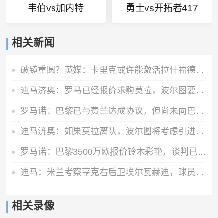
韦伯vs加内特
勇士vs开拓者417
相关新闻
破镜重圆？英媒：卡里克或许能激活拉什福德 唯有时间能检验对错
迪马济奥：罗马已经报价求购莫拉，波尔图要价5000万欧谈判在继续
罗马诺：巴黎已与费兰达成协议，但尚未向巴萨正式报价
迪马济奥：如果莫拉离队，波尔图将考虑引进米兰前锋希门尼斯
罗马诺：巴黎3500万欧报价铃木彩艳，谈判已经进入最后阶段
迪马：米兰考察亨克右后卫埃尔瓦赫迪，球员估价1300万到1500万欧
相关录像