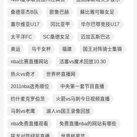
桑德菲杰B队
欧鲁巴赫
蘇比雅可聯女足
塞尔维亚U17
冈比亚甲
毕尔巴鄂竞技U17
太平洋FC
SC桑德女足
迈加瓦斯巴达
奥运
乌干女杯
福建
国王对阵骑士集锦
nba比赛直播网站
活塞vs魔术回放10.30
热火vs奇才
世界杯直播网
2011nba选秀顺位
中央第一套节目直播
约什麦克罗伯茨
火箭vs马刺今日视频直播
马刺vs老鹰
湖人vs国王录像回放
nba免费直播观看
免费直播nba的网站有哪些
猛龙对阵绿凯直播
世界杯男篮