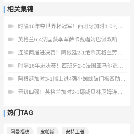
相关集锦
时隔16年夺世界杯冠军！西班牙加时1-0阿根廷费兰制胜恩佐染红
英格兰6-4法国获季军萨卡戴帽姆巴佩双响创纪录奥利塞2助+失良机
连续两届进决赛！阿根廷2-1绝杀英格兰劳塔罗恩佐破门梅西两助攻
时隔16年进决赛！西班牙2-0法国亚马尔造点奥亚萨瓦尔、波罗破门
阿根廷加时3-1瑞士进4强小蜘蛛破门梅西助攻麦卡恩博洛假摔染红
晋级四强！英格兰加时2-1挪威贝林厄姆连场双响谢尔德鲁普破门
热门TAG
阿曼福德
皮帕斯
安特卫普