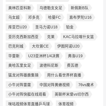
奥林匹亚科斯
乌德勒支女足
新佩斯B队
乌女超
邓多克
哈曼FC
直布罗陀U16
库亚巴U20
圣马力诺U18
铂金
亚历克西斯加西亚
克莱
KAC马拉喀什女篮
巴克利城
大坎普CE
伊图阿诺U20
华雷斯
U23亚洲杯1/4决赛
弗洛U19
奥哈瓦里女足
波德科尼斯
费瓦德
猛龙对阵雄鹿集锦
用什么看世界杯直播
小牛对阵雷霆
中国对阵黄蜂视频
76vs魔术
小牛对阵快艇在线观看
英联杯米堡vs切尔西
咪咕视频体育直播乒乓球
体育视频