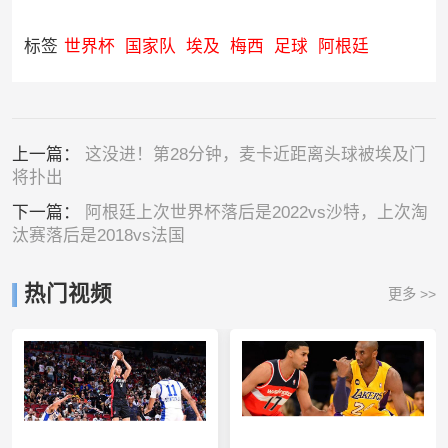
标签
世界杯
国家队
埃及
梅西
足球
阿根廷
上一篇：
这没进！第28分钟，麦卡近距离头球被埃及门
将扑出
下一篇：
阿根廷上次世界杯落后是2022vs沙特，上次淘
汰赛落后是2018vs法国
热门视频
更多 >>