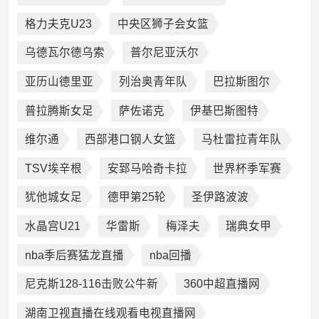
格力夫克U23
中央区狮子会女篮
乌德瓦尔德乌索
普尔尼亚沃尔
亚历山德里亚
列治奥青年队
巴拉斯图尔
普拉腾斯女足
萨佐诺克
伊基巴斯图特
维尔通
西部港口钢人女篮
马杜雷拉青年队
TSV埃辛根
安郅马哈奇卡拉
世界杯季军赛
犹他城女足
德甲第25轮
圣伊路波波
水晶宫U21
华雷斯
梅泽夫
瑞典女甲
nba季后赛猛龙直播
nba回播
尼克斯128-116击败公牛新
360中超直播网
湖南卫视直播在线观看电视直播网