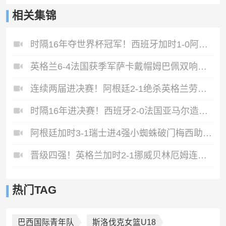
相关集锦
时隔16年夺世界杯冠军！西班牙加时1-0阿根廷费兰制胜恩佐染红
英格兰6-4法国获季军萨卡戴帽姆巴佩双响创纪录奥利塞2助+失良机
连续两届进决赛！阿根廷2-1绝杀英格兰劳塔罗恩佐破门梅西两助攻
时隔16年进决赛！西班牙2-0法国亚马尔造点奥亚萨瓦尔、波罗破门
阿根廷加时3-1瑞士进4强小蜘蛛破门梅西助攻麦卡恩博洛假摔染红
晋级四强！英格兰加时2-1挪威贝林厄姆连场双响谢尔德鲁普破门
热门TAG
巴西国际青年队
斯洛伐克女篮U18