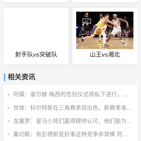
射手队vs突破队
山王vs湘北
相关资讯
阿媒：豪尔赫·梅西的告别仪式将私下进行，仅限亲人和挚友出席
世体：科尔特斯在三角赛表现出色，新赛季准备留在巴萨参与竞争
龙塞罗：皇马小将们赢得穆帅认可，他们能为巨星们提供有力支援
桑切斯：有彭德斯是好事这种竞争非常棒 阿隆索让事情变得简单