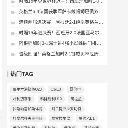
时隔16年夺世界杯冠军！西班牙加时1-0阿根廷费兰制胜恩佐染红
英格兰6-4法国获季军萨卡戴帽姆巴佩双响创纪录奥利塞2助+失良机
连续两届进决赛！阿根廷2-1绝杀英格兰劳塔罗恩佐破门梅西两助攻
时隔16年进决赛！西班牙2-0法国亚马尔造点奥亚萨瓦尔、波罗破门
阿根廷加时3-1瑞士进4强小蜘蛛破门梅西助攻麦卡恩博洛假摔染红
晋级四强！英格兰加时2-1挪威贝林厄姆连场双响谢尔德鲁普破门
热门TAG
墨尔本港鲨鱼U23
C3/E3
哥伦甲
叶利迈塞米
科隆胜利U19
阿拉瓜
拉斯帕雷加斯体育
阿兰提亚拉罗切特
杜塞尔多夫业余队
塞罗拉尔戈
里约乙B1