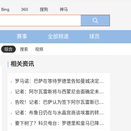
Bing
360
搜狗
神马
赛事
全部频道
球员
综合
搜索
视频
相关资讯
罗马诺：巴萨在等待罗德里告知曼城决定，想尽量快速推进以防意外
记者：阿尔瓦雷斯将与西蒙尼会面确定未来，罗梅罗即将加盟马竞
告吹！记者：巴萨认为签下阿尔瓦雷斯已无可能，正在寻找备选目标
记者：布鲁日仍在与水晶宫商谈埃塞的转会交易
要下树了？科贝电台：罗德里和皇马已降温，巴萨和他达成个人协议