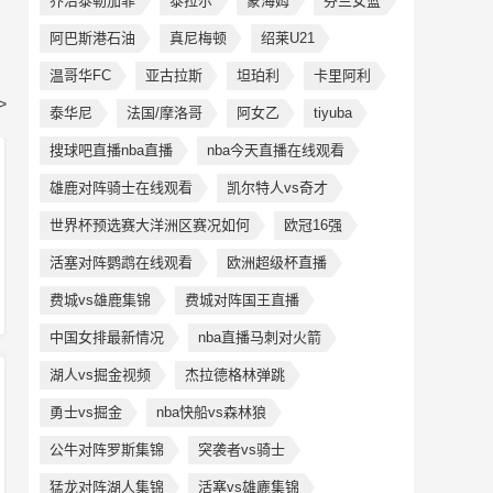
乔治泰勒加菲
泰拉尔
蒙海姆
芬兰女篮
阿巴斯港石油
真尼梅顿
绍莱U21
温哥华FC
亚古拉斯
坦珀利
卡里阿利
>
泰华尼
法国/摩洛哥
阿女乙
tiyuba
搜球吧直播nba直播
nba今天直播在线观看
雄鹿对阵骑士在线观看
凯尔特人vs奇才
世界杯预选赛大洋洲区赛况如何
欧冠16强
活塞对阵鹦鹉在线观看
欧洲超级杯直播
费城vs雄鹿集锦
费城对阵国王直播
中国女排最新情况
nba直播马刺对火箭
湖人vs掘金视频
杰拉德格林弹跳
勇士vs掘金
nba快船vs森林狼
公牛对阵罗斯集锦
突袭者vs骑士
猛龙对阵湖人集锦
活塞vs雄廘集锦