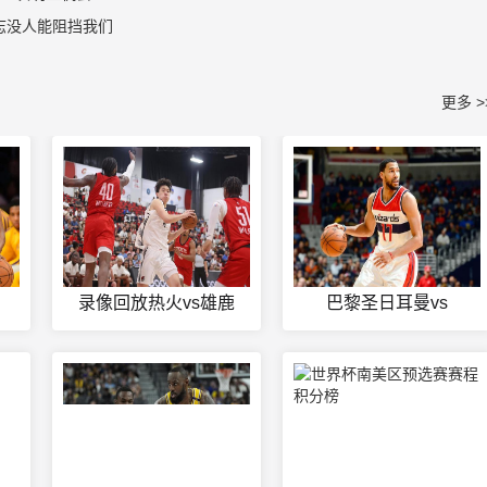
志没人能阻挡我们
更多 >
录像回放热火vs雄鹿
巴黎圣日耳曼vs