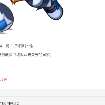
根廷，梅西点球被扑出。
被判最多点球但从未失守的国家。
阿根廷
了3次明显机会