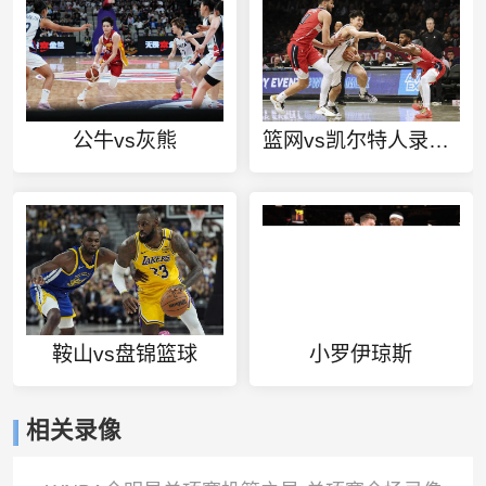
公牛vs灰熊
篮网vs凯尔特人录像回放
鞍山vs盘锦篮球
小罗伊琼斯
相关录像