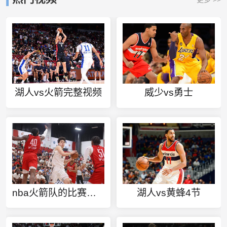
湖人vs火箭完整视频
威少vs勇士
nba火箭队的比赛直播
湖人vs黄蜂4节