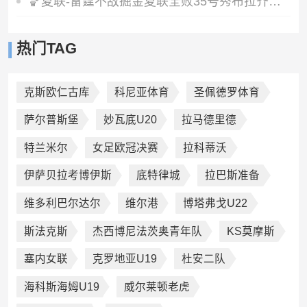
🏀夏联-雷霆不敌掘金夏联全败35号秀布拉齐尔32+6马拉14+7+6
热门TAG
克斯欧仁古库
科尼亚体育
圣佩德罗体育
萨尔普斯堡
妙瓦底U20
拉马德里德
特兰米尔
女足欧冠决赛
拉科蒂沃
伊萨贝拉考博伊斯
底特律城
拉巴斯准备
维多利巴尔达尔
维尔港
博塔弗戈U22
斯法克斯
杰西博尼法茨奥青年队
KS莫摩斯
塞内女联
克罗地亚U19
杜安二队
海科斯海姆U19
威尔莱顿老虎