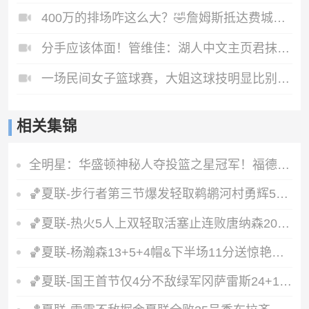
400万的排场咋这么大？🤣詹姆斯抵达费城，球迷窒息欢迎
分手应该体面！管维佳：湖人中文主页君抹除詹眉痕迹，这么做格局小了
一场民间女子篮球赛，大姐这球技明显比别人高一头啊😂
相关集锦
全明星：华盛顿神秘人夺投篮之星冠军！福德夺得三分大赛冠军！
🏀夏联-步行者第三节爆发轻取鹈鹕河村勇辉5+5+12斯劳森22分
🏀夏联-热火5人上双轻取活塞止连败唐纳森20+8+10奥科里27分
🏀夏联-杨瀚森13+5+4帽&下半场11分送惊艳妙传开拓者力克掘金
🏀夏联-国王首节仅4分不敌绿军冈萨雷斯24+10+5塞纳克10+12