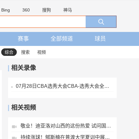
Bing
360
搜狗
神马
赛事
全部频道
球员
综合
搜索
视频
相关录像
07月28日CBA选秀大会CBA-选秀大会全场录像
相关视频
敬业！迪亚洛对山西的这份热爱 试问国内球员有多少能做到？
持续涨球！郇斯楠在普渡大学夏训中展现全能天赋！