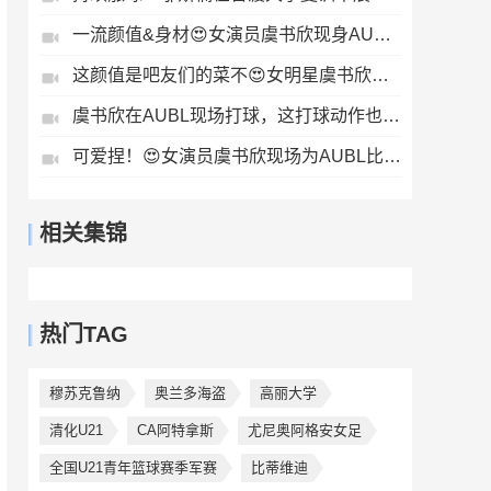
一流颜值&身材😍女演员虞书欣现身AUBL现场投篮~
这颜值是吧友们的菜不😍女明星虞书欣观战AUBL比赛~
虞书欣在AUBL现场打球，这打球动作也太可爱了吧！🥰
可爱捏！😍女演员虞书欣现场为AUBL比赛开球
相关集锦
热门TAG
穆苏克鲁纳
奥兰多海盗
高丽大学
清化U21
CA阿特拿斯
尤尼奥阿格安女足
全国U21青年篮球赛季军赛
比蒂维迪