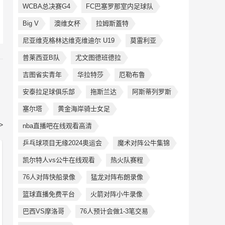
WCBA总决赛G4
FC巴塞罗那室内足球队
Big V
澳维女杯
拉姆斯蓋特
尼亚维克格林达维克维迪尔 U19
莫雷利亚
普莱西亚B队
尤文图德班德拉
吉图省实青年
华拉特莎
厄勒布鲁
安泰拉足球俱乐部
拖斯兰达
阿斯蒂列罗斯
塞尔塔
黄金海岸骑士女足
>
nba直播吧在线观看高清
乒乓球项目无缘2024奥运会
魔术对阵公牛集锦
凯尔特人vs公牛在线观看
热火队赛程
76人对阵快船录像
猛龙对阵布朗录像
篮球直播免费平台
火箭对阵小牛录像
巴西VS摩洛哥
76人预计会做1-3笔交易