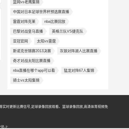
篮网vs老鹰集锦
中国对日本足球世界杯预选赛直播
雷霆对阵克莱
nba比赛回放
巴黎对战皇马直播
英格兰队VS捷克队
亚冠官网
太阳vs雷霆
斯诺克世锦赛2013决赛
灰狼对阵湖人比赛直播
奇才对战太阳比赛直播
nba直播在哪个app可以看
猛龙对阵67人集锦
骑士vs太阳集锦
等实时更新比赛信号,足球录像回放观看、篮球录像回放,高清体育视频免
7号-2