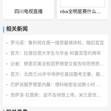
四川电视直播
nba全明星赛什么时候开始
相关新闻
罗马诺：鲁利将在周一接受曼城体检，随后官宣
官方：拉普拉塔大学生与华金·科雷亚签约两年
记者：穆里尼奥没有因罗德里交易告吹而愤怒，他完全信任现有球员
官方：北西兰20岁中场伊伦基加盟考文垂，据悉转会费3000万欧
巴萨说服罗德里内幕：德科秘密会谈数小时 弗里克多次致电
贡萨洛·拉莫斯：迫不及待想上场，米兰是世上最伟大的俱乐部之一