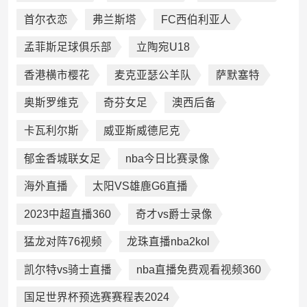
首尔衣恋
弗兰斯塔
FC西伯利亚人
孟菲斯足球俱乐部
立陶宛U18
香港横市樱花
麦克亚瑟公羊队
萨默塞特
奥斯罗维克
奇芬女足
澳西后备
卡瓦利尔斯
威亚斯威德尼克
郁金香城联女足
nba今日比赛录像
海外直播
太阳VS雄鹿G6直播
2023中超直播360
奇才vs爵士录像
猛龙对阵76视频
龙珠直播nba2kol
凯尔特vs骑士直播
nba直播免费观看视频360
国足世界杯预选赛赛程表2024