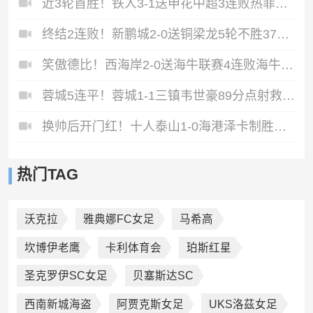
近3轮首胜！铁人3-1送申花中超3连败热菲尼奥双响邦本宜裕传射
终结2连败！新鹏城2-0送铜梁龙5轮不胜37岁姜至鹏破门韦斯利建功
笑傲德比！西海岸2-0送海牛联赛4连败海牛仍垫底西海岸升至第二
蓉城5连平！蓉城1-1三镇韦世豪89分点射救主费利佩造点李昂破门
换帅后开门红！十人泰山1-0海港泽卡制胜于金永扑点海港三球被吹
热门TAG
沃克拉
雅典娜FC女足
马希高
坎博伊老鹰
卡利体育会
珀斯红星
圣克罗伊SC女足
贝塞斯达SC
西南新城海盗
阿贾克斯女足
UKS洛茲女足