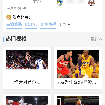
帕福斯
*
:
*
萨尔茨堡红牛
观看比赛：
高清线路
CCTV5
文字直播
更多
热门视频
更多 >>
恒大对首尔fc
nba为什么29号没人敢穿