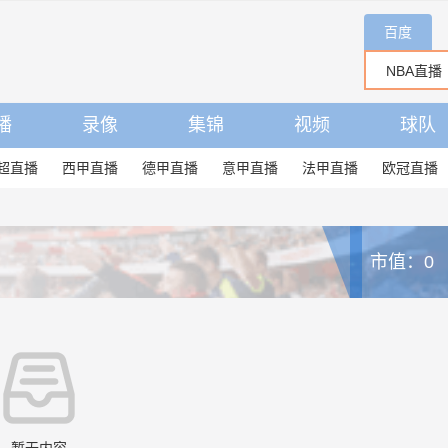
百度
播
录像
集锦
视频
球队
超直播
西甲直播
德甲直播
意甲直播
法甲直播
欧冠直播
市值：0