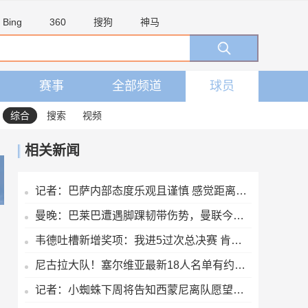
Bing
360
搜狗
神马
赛事
全部频道
球员
综合
搜索
视频
相关新闻
记者：巴萨内部态度乐观且谨慎 感觉距离罗德里转会完成更近了
曼晚：巴莱巴遭遇脚踝韧带伤势，曼联今夏大概率不会继续追求他
韦德吐槽新增奖项：我进5过次总决赛 肯定能拿一两个东决MVP
尼古拉大队！塞尔维亚最新18人名单有约基奇/约维奇等7个叫尼古拉
记者：小蜘蛛下周将告知西蒙尼离队愿望，并希望得到理解和帮助