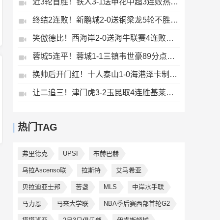
近3轮首胜！铁人3-1送申花中超3连败热菲尼奥双响邦本宜裕传射
终结2连败！新鹏城2-0送铜梁龙5轮不胜37岁姜至鹏破门韦斯利建功
笑傲德比！西海岸2-0送海牛联赛4连败海牛仍垫底西海岸升至第二
蓉城5连平！蓉城1-1三镇韦世豪89分点射救主费利佩造点李昂破门
换帅后开门红！十人泰山1-0海港泽卡制胜于金永扑点海港三球被吹
让二追三！津门虎3-2玉昆取4连胜基莱斯读秒绝杀萨尔瓦多破门
热门TAG
弗里德克
UPSI
布赫巴赫
乌拉Ascenso联
拉斯特
艾马希亚
贝拉迪亚士邦
苦盏
MLS
中岸水手联
马力恩
马来大学联
NBA季后赛西部首轮G2