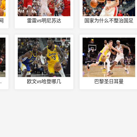
网
雷霆vs明尼苏达
国家为什么不整治国足
决赛第四场
欧文vs哈登哪几
巴黎圣日耳曼