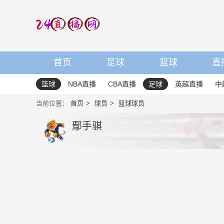
首页
足球
篮球
直
篮球
NBA直播
CBA直播
足球
英超直播
中
当前位置：
首页
球员
篮球球员
鄢手骐