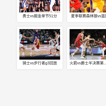
勇士vs掘金单节51分
夏季联赛森林狼vs篮
骑士vs步行者g3回放
火箭vs爵士半