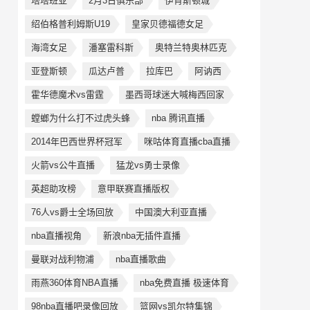
塔塔班亚
2月3日俱乐部
伊肯斯顿城
绍伯格普利姆斯U19
皇家贝德福德女足
海湾女足
潘塞雷科斯
奥特兰特奥林匹克
亚登斯顿
瓜达卢普
拉库巴
阿讷西
霍华德魔术vs雷霆
墨西哥球迷大喊梅西回家
螳螂为什么打不过虎头蜂
nba 腾讯直播
2014年巴西世界杯冠军
咪咕体育直播cba直播
火箭vs公牛直播
猛龙vs勇士录像
英超助攻榜
意甲联赛直播版权
76人vs爵士全场回放
中国澳大利亚直播
nba直播视角
新浪nba无插件直播
曼联对战利物浦
nba直播歌曲
雨燕360体育NBA直播
nba免费直播 极速体育
98nba直播吧录像回放
篮网vs凯尔特集锦