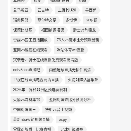
立陶杯
猛龙
拉姆斯蓋特
查路
艾马希亚
云吉特
土耳其U20
墨西超
瑞典男篮
菲尔特女足
多博伊
查尔顿
保德比斯基
福图纳锡塔德
爵士对阵猛龙
雷霆vs国王直播回放
76人vs魔术比分预测最新
蓝网vs雄鹿在线观看
咪咕体育wtt直播
突袭者vs骑士在线直播免费观看高清版
cctv5nba直播吧
雨燕足球直播无插件高清
卫视在线直播电视高清直播
火箭对阵活塞集锦
2026年世界杯非洲区预选赛赛制
火箭vs森林集锦
蓝网对黄蜂比分预测分析
中国对阵国王
快船vs骑士视频
最新nba火箭视频直播
espy
雷霆对战爵士比赛直播
足球甲级联赛