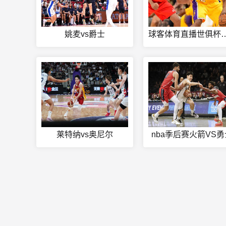
姚麦vs爵士
球客体育直播世俱
莱特纳vs奥尼尔
nba季后赛火箭VS勇