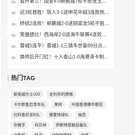
暂升第三！国安4-0新鹏城7轮不败张玉宁传射达万双响法比奥破门
近3轮首胜！铁人3-1送申花中超3连败热菲尼奥双响邦本宜裕传射
终结2连败！新鹏城2-0送铜梁龙5轮不胜37岁姜至鹏破门韦斯利建功
笑傲德比！西海岸2-0送海牛联赛4连败海牛仍垫底西海岸升至第二
蓉城5连平！蓉城1-1三镇韦世豪89分点射救主费利佩造点李昂破门
换帅后开门红！十人泰山1-0海港泽卡制胜于金永扑点海港三球被吹
热门TAG
新南威尔士U20
史利布利德格
卡尔斯鲁厄青年队
果阿
中国香港横市樱花
拉科鲁尼亚B队
佛蒙特绿队
抽签
奈梅亨
科贝林
伊斯特恩联后备队