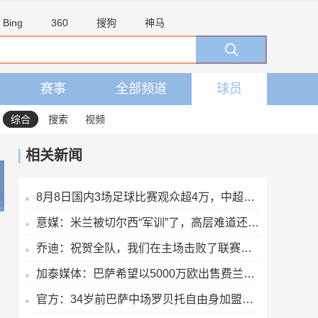
Bing
360
搜狗
神马
赛事
全部频道
球员
综合
搜索
视频
相关新闻
8月8日国内3场足球比赛观众超4万，中超辽宁德比62075人排今年第6
意媒：米兰被切尔西“军训”了，高层难道还看不出阵容短板？
乔迪：祝贺全队，我们在主场击败了联赛领头羊，顺利拿下宝贵三分
加泰媒体：巴萨希望以5000万欧出售费兰，巴黎最快下周三前官宣
官方：34岁前巴萨中场罗贝托自由身加盟洛杉矶银河，签约2年