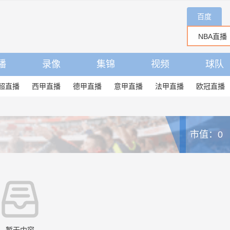
百度
播
录像
集锦
视频
球队
超直播
西甲直播
德甲直播
意甲直播
法甲直播
欧冠直播
市值：0