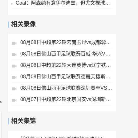
Goal：阿森纳有意伊尔迪兹，但尤文视球员为非卖品，除非天价购买
相关录像
08月08日中超第22轮云南玉昆vs成都蓉城全场录像
08月08日佛山西甲足球联赛百威·华兴VS广州苏雅蔚雨堂全场录像
08月08日中超第22轮大连英博vs辽宁铁人全场录像
08月08日佛山西甲足球联赛德兢艾捷斯VS白坭兴龙全场录像
08月08日佛山西甲足球联赛深圳赛卓VS湛江热点·粤标售电全场录像
08月07日中超第22轮北京国安vs深圳新鹏城全场录像
>
相关集锦