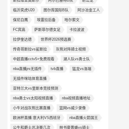
斯拉维亚莫斯尔
阿尔巴塞特B队
射击龙
临沂奕虎U20
图尔库国际B队
阿沙冶金工人
保尼白鹰
埃雷拉后备
哈尔索文
FC宾高
萨斯菲尔德女足
卡拉波波
拉伊奎达德
世界杯2026预选赛
传奇哥斯拉vs鲨斯拉
灰熊对阵骑士视频
中超直播cctv5+免费观看
湖人队vs勇士队
nba直播jrs无插件
tvb直播
猛龙vs洛瑞
无插件咪咕体育直播
亚特兰大vs里斯本竞技预测
nba勇士vs太阳视频直播
nba视频直播地址
小牛对战灰熊比赛直播
篮网vs威少录像
欧洲杯直播:意大利VS西班牙
nba直播火箭国王
公牛和爵士总决赛几次
林书豪黄蜂vs骑士