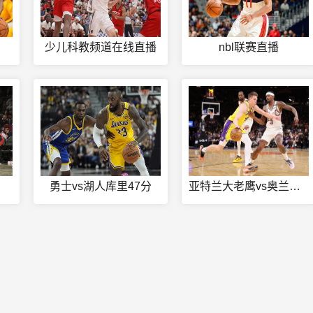
少儿科教频道在线直播
nbl联赛直播
勇士vs湖人库里47分
亚特兰大老鹰vs奥兰多魔术