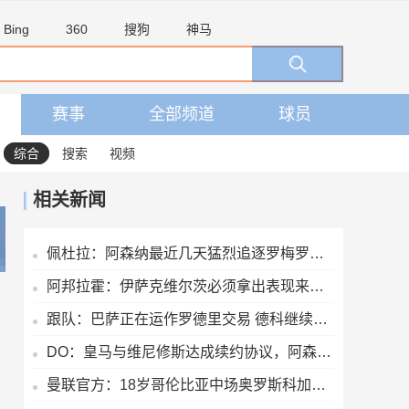
Bing
360
搜狗
神马
赛事
全部频道
球员
综合
搜索
视频
相关新闻
佩杜拉：阿森纳最近几天猛烈追逐罗梅罗，但和热刺多年来关系较僵
阿邦拉霍：伊萨克维尔茨必须拿出表现来，新赛季他们可没有理由了
跟队：巴萨正在运作罗德里交易 德科继续努力尝试引进阿尔瓦雷斯
DO：皇马与维尼修斯达成续约协议，阿森纳方面的追求将结束
曼联官方：18岁哥伦比亚中场奥罗斯科加盟球队，将进入青训体系