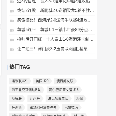
近3轮首胜！铁人3-1送申花中超3连败热菲尼奥双响邦本宜裕传射
终结2连败！新鹏城2-0送铜梁龙5轮不胜37岁姜至鹏破门韦斯利建功
笑傲德比！西海岸2-0送海牛联赛4连败海牛仍垫底西海岸升至第二
蓉城5连平！蓉城1-1三镇韦世豪89分点射救主费利佩造点李昂破门
换帅后开门红！十人泰山1-0海港泽卡制胜于金永扑点海港三球被吹
让二追三！津门虎3-2玉昆取4连胜基莱斯读秒绝杀萨尔瓦多破门
热门TAG
诺米联U21
美国U20
澳西部女联
海王星克莱佩达B队
阿尔巴尼亚女篮U16
竞赛联
瓦尔蒂
法克尔青年队
坦佩
萨迪斯
第1场1/4决赛胜者
巴帕拉丙