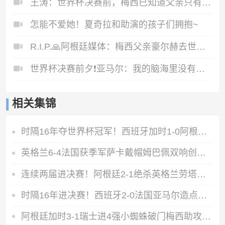
王涛：世界杯决赛前，梅西已知道父亲只有不到1个月的生命了
怎能不爱她！夏奇拉和助演的孩子们拥抱~
R.I.P.🙏阿根廷媒体：梅西父亲豪尔赫去世，享年68岁
世界杯决赛前夕❗️亚马尔：我的脑海里没有输，只有凯旋而归
相关集锦
时隔16年夺世界杯冠军！西班牙加时1-0阿根廷费兰制胜恩佐染红
英格兰6-4法国获季军萨卡戴帽姆巴佩双响创纪录奥利塞2助+失良机
连续两届进决赛！阿根廷2-1绝杀英格兰劳塔罗恩佐破门梅西两助攻
时隔16年进决赛！西班牙2-0法国亚马尔造点奥亚萨瓦尔、波罗破门
阿根廷加时3-1瑞士进4强小蜘蛛破门梅西助攻麦卡恩博洛假摔染红