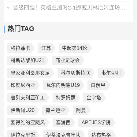
晋级四强！英格兰加时2-1挪威贝林厄姆连场双响谢尔德鲁普破门
热门TAG
格拉菲卡
江苏
中超第14轮
哥斯达黎加U21
商业足球会
皇家亚利桑那女足
科尔切斯特联
韦尔切利
印度尼西亚
瓦尔内明德U19
白俄甲
普列夫利亚矿工
特罗姆瑟
金字塔
伊斯佩U20
荷兰迪亚
阿曼
蒙得维的亚飓风
塞浦西
APEJES学院
伊拉克里斯
伊蒂法克青年队
达布热格