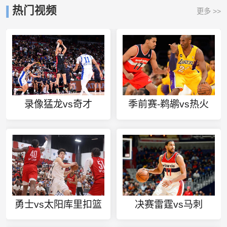
热门视频
更多 >>
录像猛龙vs奇才
季前赛-鹈鹕vs热火
勇士vs太阳库里扣篮
决赛雷霆vs马刺