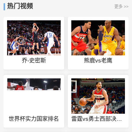
热门视频
更多 >>
乔-史密斯
熊鹿vs老鹰
世界杯实力国家排名
雷霆vs勇士西部决赛第六