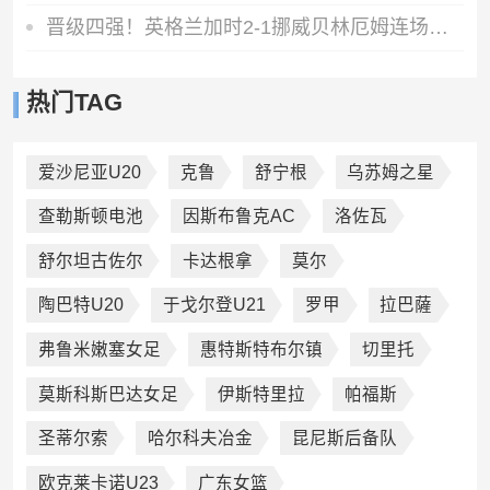
晋级四强！英格兰加时2-1挪威贝林厄姆连场双响谢尔德鲁普破门
热门TAG
爱沙尼亚U20
克鲁
舒宁根
乌苏姆之星
查勒斯顿电池
因斯布鲁克AC
洛佐瓦
舒尔坦古佐尔
卡达根拿
莫尔
陶巴特U20
于戈尔登U21
罗甲
拉巴薩
弗鲁米嫩塞女足
惠特斯特布尔镇
切里托
莫斯科斯巴达女足
伊斯特里拉
帕福斯
圣蒂尔索
哈尔科夫冶金
昆尼斯后备队
欧克莱卡诺U23
广东女篮