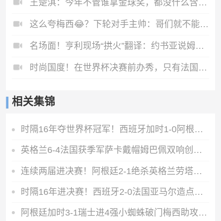
王楚淇：今年不管谁拿金球奖，都没什么含金量
这么夸梅西😂？下轮对手主帅：哥们就不能度度假，坐坐游艇吗？
名场面！亨利现场“拱火”翻译：约书亚说姆巴佩在FIFA里很垃圾！
时尚国度！在世界杯决赛前办秀，只有法国人敢这么做！
相关集锦
时隔16年夺世界杯冠军！西班牙加时1-0阿根廷费兰制胜恩佐染红
英格兰6-4法国获季军萨卡戴帽姆巴佩双响创纪录奥利塞2助+失良机
连续两届进决赛！阿根廷2-1绝杀英格兰劳塔罗恩佐破门梅西两助攻
时隔16年进决赛！西班牙2-0法国亚马尔造点奥亚萨瓦尔、波罗破门
阿根廷加时3-1瑞士进4强小蜘蛛破门梅西助攻麦卡恩博洛假摔染红