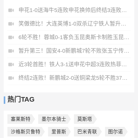
申花1-0送海牛5连败申花换帅后终结3连败阿苏埃助攻徐皓阳制胜
笑傲德比！大连英博1-0双杀辽宁铁人暂升第2斯坦丘远射制胜
6轮不胜！蓉城0-1客负玉昆奥斯卡制胜玉昆暂第三蓉城全场1射正
暂升第三！国安4-0新鹏城7轮不败张玉宁传射达万双响法比奥破门
近3轮首胜！铁人3-1送申花中超3连败热菲尼奥双响邦本宜裕传射
终结2连败！新鹏城2-0送铜梁龙5轮不胜37岁姜至鹏破门韦斯利建功
热门TAG
塞莱斯特
墨尔本骑士
莫斯塔
沙格斯贝鲁特
里普斯
巴米青联
图尔诺