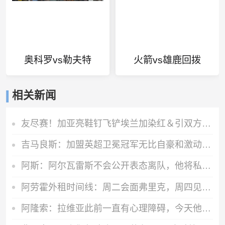
奥科罗vs勒夫特
火箭vs雄鹿回拨
相关新闻
友尽赛！加亚亮鞋钉飞铲埃兰加染红＆引双方冲突，后者被担架抬走
吉马良斯：加盟英超卫冕冠军无比自豪和激动，已准备好倾尽全力
阿斯：阿尔瓦雷斯不会公开表态离队，他将私下与西蒙尼和马竞沟通
阿劳霍外租时间线：周二会面弗里克，周四见利物浦，周五晚间敲定
阿隆索：拉维亚此前一直有心理障碍，今天他很累但发自内心地开心