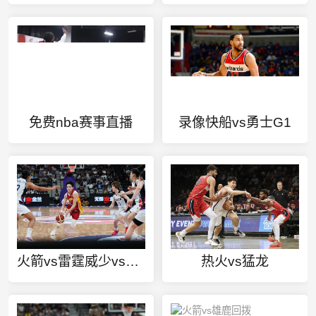
免费nba赛事直播
录像快船vs勇士G1
火箭vs雷霆威少vs哈登
热火vs猛龙