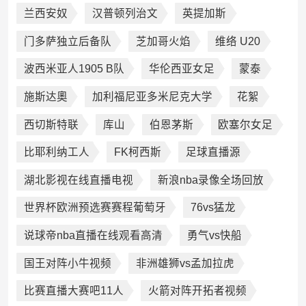
兰西安奴
汉普顿列治文
英提加斯
门多萨独立后备队
芝加哥火焰
维络 U20
波西米亚人1905 B队
华伦西亚女足
蒙泰
施斯达奧
加利福尼亚多米尼克大学
花絮
西切斯特联
库山
伯恩茅斯
欧塞尔女足
比耶利纳工人
FK柯西斯
足球直播源
湖北影视在线直播电视
新浪nba录像全场回放
世界杯欧洲预选赛赛程葡萄牙
76vs猛龙
说球帝nba直播在线观看高清
勇气vs快船
国王对阵小牛视频
非洲雄狮vs孟加拉虎
比赛直播大赛吧11人
火箭对阵开拓者视频