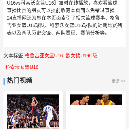
U16vs科索沃女篮U16】准时在线播放，喜欢看篮球
直播比赛的朋友可以提前收藏本页面以免错过直播。
24直播网还为您在本页面索引了相关篮球赛事、格鲁
吉亚女篮U16球队、科索沃女篮U16球队的近期比赛列
表以及两队历史交锋、两队赛程、赛前分析等。
文本标签
格鲁吉亚女篮U16
欧女锦U16C级
科索沃女篮U16
热门视频
更多 >>