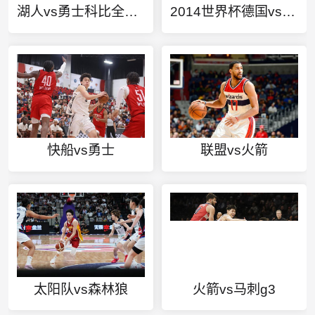
湖人vs勇士科比全录像
2014世界杯德国vs巴西
快船vs勇士
联盟vs火箭
太阳队vs森林狼
火箭vs马刺g3